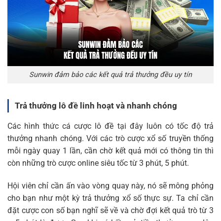
Sunwin đảm bảo các kết quả trả thưởng đều uy tín
Trả thưởng lô đề linh hoạt và nhanh chóng
Các hình thức cá cược lô đề tại đây luôn có tốc độ trả
thưởng nhanh chóng. Với các trò cược xổ số truyền thống
mỗi ngày quay 1 lần, cần chờ kết quả mới có thông tin thì
còn những trò cược online siêu tốc từ 3 phút, 5 phút.
Hội viên chỉ cần ấn vào vòng quay này, nó sẽ mông phỏng
cho bạn như một kỳ trả thưởng xổ số thực sự. Ta chỉ cần
đặt cược con số bạn nghĩ sẽ về và chờ đợi kết quả trò từ 3