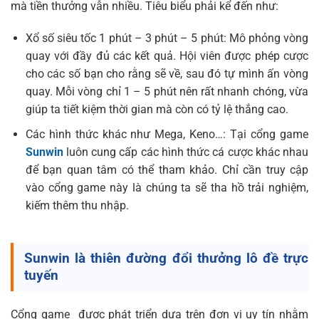
mà tiền thưởng vẫn nhiều. Tiêu biểu phải kể đến như:
Xổ số siêu tốc 1 phút – 3 phút – 5 phút: Mô phỏng vòng
quay với đầy đủ các kết quả. Hội viên được phép cược
cho các số bạn cho rằng sẽ về, sau đó tự mình ấn vòng
quay. Mỗi vòng chỉ 1 – 5 phút nên rất nhanh chóng, vừa
giúp ta tiết kiệm thời gian mà còn có tỷ lệ thắng cao.
Các hình thức khác như Mega, Keno…: Tại cổng game
Sunwin
luôn cung cấp các hình thức cá cược khác nhau
để bạn quan tâm có thể tham khảo. Chỉ cần truy cập
vào cổng game này là chúng ta sẽ tha hồ trải nghiệm,
kiếm thêm thu nhập.
Sunwin là thiên đường đổi thưởng lô đề trực
tuyến
Cổng game
được phát triển dựa trên đơn vị uy tín nhằm