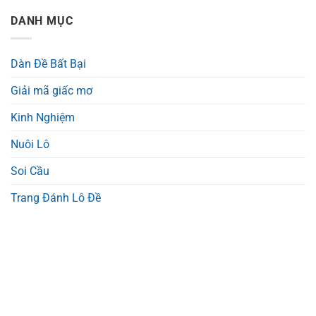
DANH MỤC
Dàn Đề Bất Bại
Giải mã giấc mơ
Kinh Nghiệm
Nuôi Lô
Soi Cầu
Trang Đánh Lô Đề