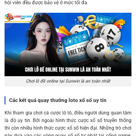
hội viên đều được bảo vệ ở mức tối đa.
Chơi lô đề online tại Sunwin là an toàn nhất
Các kết quả quay thưởng loto xổ số uy tín
Khi tham gia chơi cá cược lô tô, điều người dùng quan tâm
là độ uy tín. Bởi ngoài hình thức cược xổ số truyền thống
thì còn nhiều hình thức cược xổ số hiện đại. Những trò chơi
này dựa vào các vòng quay xổ số tự phát tại cổng game.