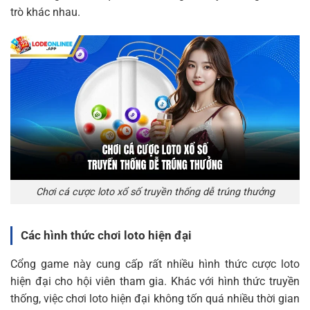
trò khác nhau.
Chơi cá cược loto xổ số truyền thống dễ trúng thưởng
Các hình thức chơi loto hiện đại
Cổng game này cung cấp rất nhiều hình thức cược loto
hiện đại cho hội viên tham gia. Khác với hình thức truyền
thống, việc chơi loto hiện đại không tốn quá nhiều thời gian