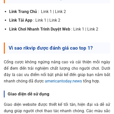
Link Trang Chủ
: Link 1 | Link 2
Link Tải App
: Link 1 | Link 2
Link Chơi Nhanh Trình Duyệt Web
: Link 1 | Link 2
Vì sao rikvip được đánh giá cao top 1?
Cổng cược không ngừng nâng cao và cải thiện mỗi ngày
để đem đến trải nghiệm chất lượng cho người chơi. Dưới
đây là các ưu điểm nổi bật phải kể đến giúp bạn nắm bắt
nhanh chóng đã được
americantoday.news
tổng hợp.
Giao diện dễ sử dụng
Giao diện website được thiết kế tối tân, hiện đại và dễ sử
dụng giúp người chơi thao tác nhanh chóng. Các màu sắc