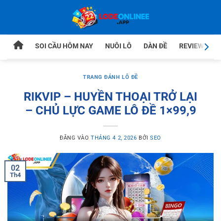
Bỏ
qua
nội
dung
SOI CẦU HÔM NAY
NUÔI LÔ
DÀN ĐỀ
REVIEW TRA
TRANG ĐÁNH LÔ ĐỀ
RIKVIP – HUYỀN THOẠI TRỞ LẠI
– CHỦ LỰC GAME LÔ ĐỀ 1×99,9
ĐĂNG VÀO
THÁNG 4 2, 2026
BỞI
SEO
02
Th4