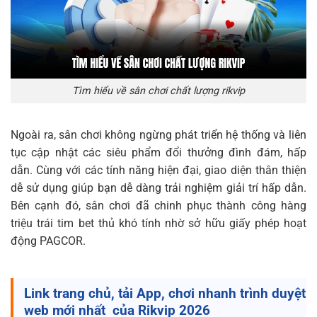
Tìm hiểu về sân chơi chất lượng rikvip
Ngoài ra, sân chơi không ngừng phát triển hệ thống và liên
tục cập nhật các siêu phẩm đổi thưởng đình đám, hấp
dẫn. Cùng với các tính năng hiện đại, giao diện thân thiện
dễ sử dụng giúp bạn dễ dàng trải nghiệm giải trí hấp dẫn.
Bên cạnh đó, sân chơi đã chinh phục thành công hàng
triệu trái tim bet thủ khó tính nhờ sở hữu giấy phép hoạt
động PAGCOR.
Link trang chủ, tải App, chơi nhanh trình duyệt
web mới nhất của Rikvip 2026