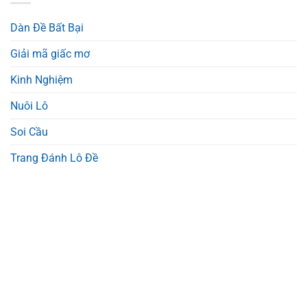
Dàn Đề Bất Bại
Giải mã giấc mơ
Kinh Nghiệm
Nuôi Lô
Soi Cầu
Trang Đánh Lô Đề