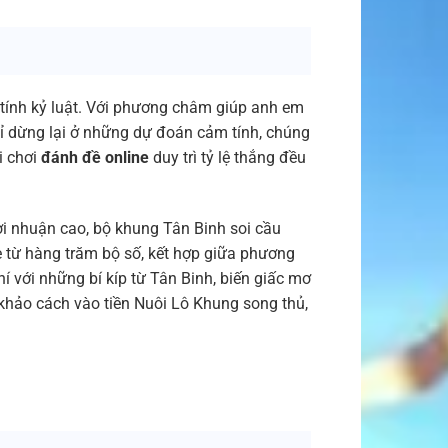
 tính kỷ luật. Với phương châm giúp anh em
hỉ dừng lại ở những dự đoán cảm tính, chúng
i chơi
đánh đề online
duy trì tỷ lệ thắng đều
ợi nhuận cao, bộ khung Tân Binh soi cầu
he từ hàng trăm bộ số, kết hợp giữa phương
í với những bí kíp từ Tân Binh, biến giấc mơ
 khảo cách vào tiền Nuôi Lô Khung song thủ,