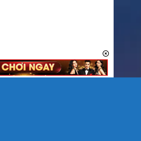
H MỤC