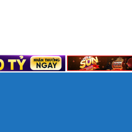
VỀ CHÚNG TÔI
DAN