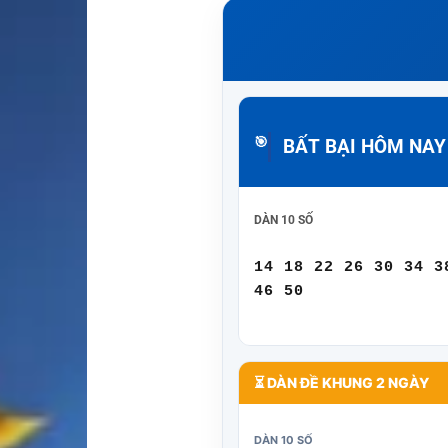
🎯
BẤT BẠI HÔM NAY
DÀN 10 SỐ
14 18 22 26 30 34 3
46 50
⏳ DÀN ĐỀ KHUNG 2 NGÀY
DÀN 10 SỐ