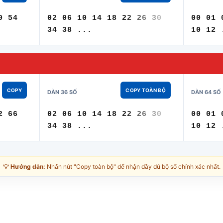
0 54
02 06 10 14 18 22 26 30
00 01 
34 38 ...
10 12 
COPY
COPY TOÀN BỘ
DÀN 36 SỐ
DÀN 64 SỐ
2 66
02 06 10 14 18 22 26 30
00 01 
34 38 ...
10 12 
💡
Hướng dẫn:
Nhấn nút "Copy toàn bộ" để nhận đầy đủ bộ số chính xác nhất.