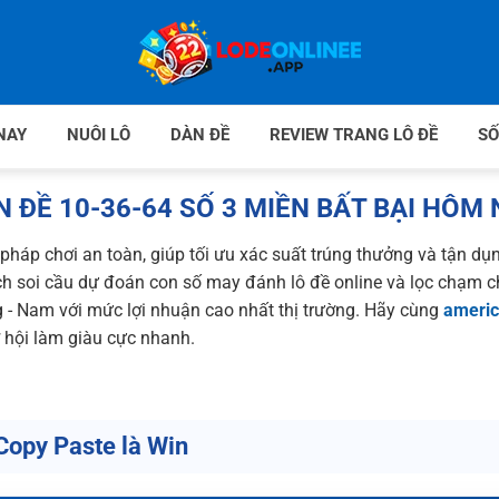
NAY
NUÔI LÔ
DÀN ĐỀ
REVIEW TRANG LÔ ĐỀ
SỐ
N ĐỀ 10-36-64 SỐ 3 MIỀN BẤT BẠI HÔM 
pháp chơi an toàn, giúp tối ưu xác suất trúng thưởng và tận dụn
 ích soi cầu dự đoán con số may đánh lô đề online và lọc chạm
g - Nam với mức lợi nhuận cao nhất thị trường. Hãy cùng
americ
 hội làm giàu cực nhanh.
Copy Paste là Win