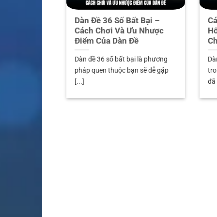
Dàn Đề 36 Số Bất Bại –
Cá
Cách Chơi Và Ưu Nhược
Hô
Điểm Của Dàn Đề
Ch
Dàn đề 36 số bất bại là phương
Dà
pháp quen thuộc bạn sẽ dễ gặp
tr
[...]
đã 