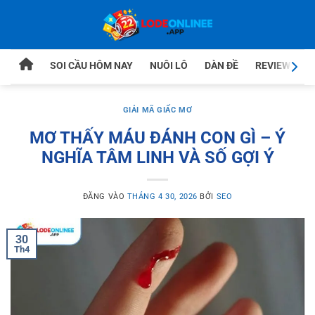
Bỏ
qua
nội
dung
SOI CẦU HÔM NAY
NUÔI LÔ
DÀN ĐỀ
REVIEW TRA
GIẢI MÃ GIẤC MƠ
MƠ THẤY MÁU ĐÁNH CON GÌ – Ý
NGHĨA TÂM LINH VÀ SỐ GỢI Ý
ĐĂNG VÀO
THÁNG 4 30, 2026
BỞI
SEO
30
Th4